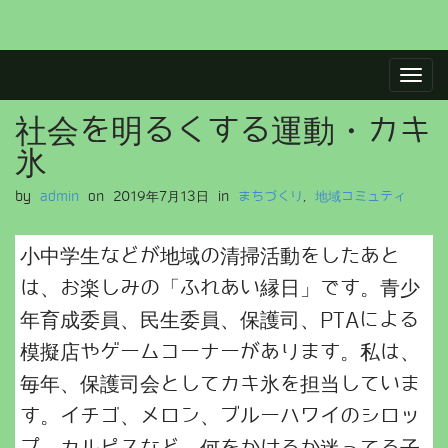
M
S
a
k
i
i
社会を明るくする運動・カキ
p
n
t
m
氷
o
e
c
by
admin
on
2019年7月13日
in
まちづくり
,
地域コミュティ
n
o
u
n
​小中学生などが地域の清掃活動をしたあと
t
e
は、お楽しみの「ふれあい縁日」です。青少
n
年育成委員、民生委員、保護司、PTAによる
t
模擬店やゲームコーナーがあります。私は、
毎年、保護司会としてカキ氷を担当していま
す。イチゴ、メロン、ブルーハワイのシロッ