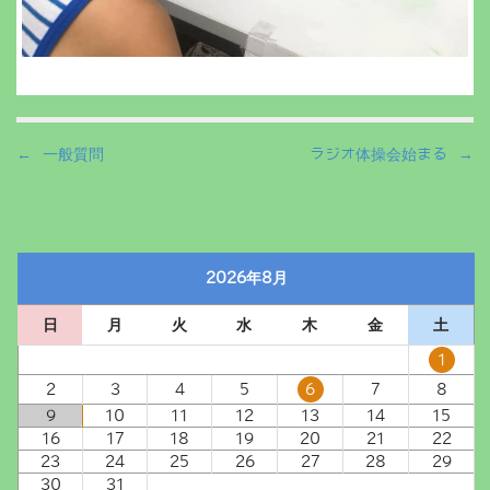
P
← 一般質問
ラジオ体操会始まる →
o
s
t
n
2026年8月
a
v
日
月
火
水
木
金
土
i
g
1
a
2
3
4
5
6
7
8
t
9
10
11
12
13
14
15
i
16
17
18
19
20
21
22
23
24
25
26
27
28
29
o
30
31