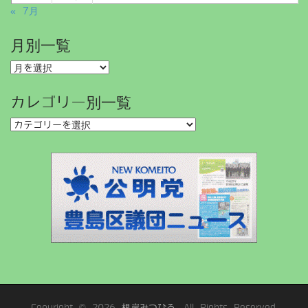
n
« 7月
月別一覧
月
別
一
カレゴリー別一覧
覧
カ
レ
ゴ
リ
ー
別
一
覧
Copyright © 2026
根岸みつひろ
. All Rights Reserved.