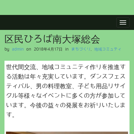
M
S
a
k
i
i
区民ひろば南大塚総会
p
n
t
m
by
admin
on
2018年4月17日
in
まちづくり
,
地域コミュティ
o
e
c
n
o
世代間交流、地域コミュニティ作りを推進す
u
n
る活動は年々充実しています。ダンスフェス
t
e
ティバル、男の料理教室、子ども用品リサイ
n
クル等様々なイベントに多くの方が参加して
t
います。今後の益々の発展をお祈りいたしま
す。