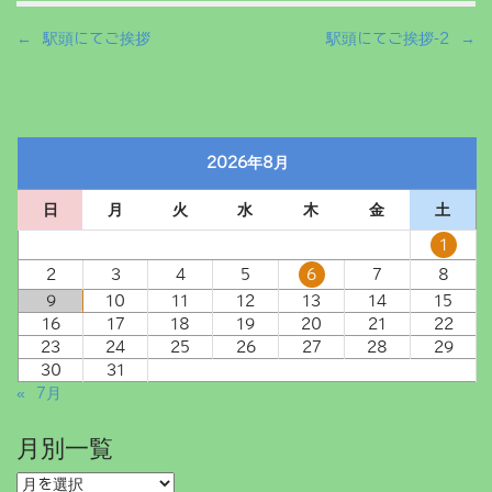
P
← 駅頭にてご挨拶
駅頭にてご挨拶-2 →
o
s
t
n
2026年8月
a
v
日
月
火
水
木
金
土
i
g
1
a
2
3
4
5
6
7
8
t
9
10
11
12
13
14
15
i
16
17
18
19
20
21
22
23
24
25
26
27
28
29
o
30
31
n
« 7月
月別一覧
月