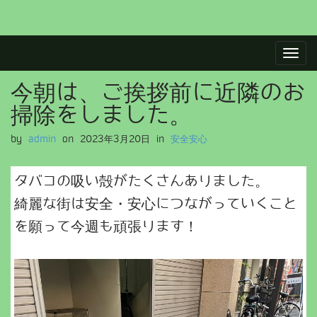
M
S
a
k
i
i
今朝は、ご挨拶前に近隣のお
p
n
t
m
掃除をしました。
o
e
c
by
admin
on
2023年3月20日
in
安全安心
n
o
u
n
タバコの吸い殻がたくさんありました。
t
e
綺麗な街は安全・安心につながっていくこと
n
を願って今週も頑張ります！
t