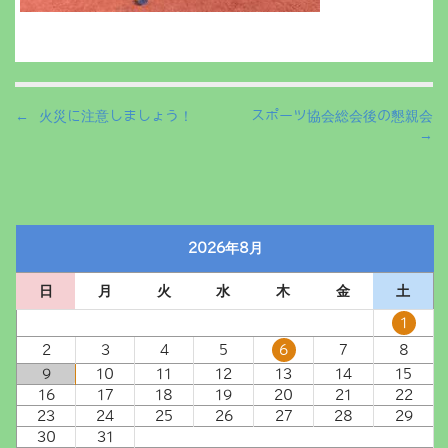
P
← 火災に注意しましょう！
スポーツ協会総会後の懇親会
→
o
s
t
n
a
2026年8月
v
i
日
月
火
水
木
金
土
g
1
a
2
3
4
5
6
7
8
t
9
10
11
12
13
14
15
i
16
17
18
19
20
21
22
o
23
24
25
26
27
28
29
n
30
31