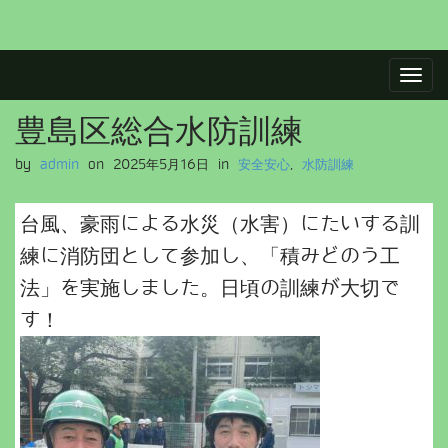
M
S
a
k
i
i
豊島区総合水防訓練
p
n
t
m
by
admin
on
2025年5月16日
in
安全安心
,
水防訓練
o
e
c
n
o
台風、豪雨による水災（水害）にたいする訓
u
n
練に消防団として参加し、「積みどのう工
t
e
法」を実施しました。日頃の訓練が大切で
n
す！
t