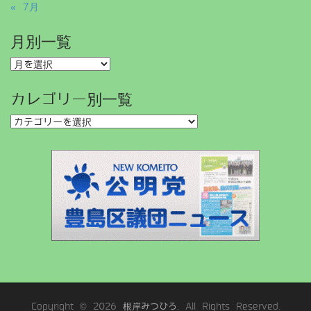
« 7月
月別一覧
月
別
一
カレゴリー別一覧
覧
カ
レ
ゴ
リ
ー
別
一
覧
Copyright © 2026
根岸みつひろ
. All Rights Reserved.