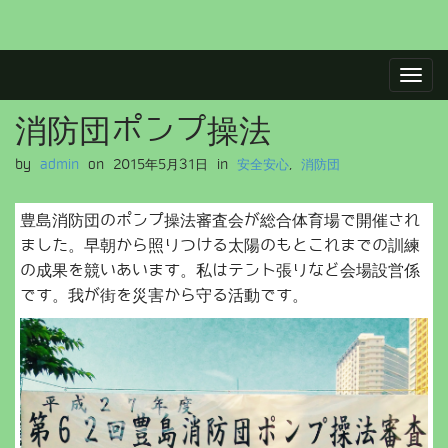
M
S
a
k
i
i
消防団ポンプ操法
p
n
t
m
by
admin
on
2015年5月31日
in
安全安心
,
消防団
o
e
c
n
o
豊島消防団のポンプ操法審査会が総合体育場で開催され
u
n
ました。早朝から照りつける太陽のもとこれまでの訓練
t
の成果を競いあいます。私はテント張りなど会場設営係
e
です。我が街を災害から守る活動です。
n
t