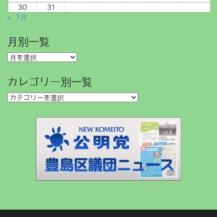
o
30
31
n
« 7月
月別一覧
月
別
一
カレゴリー別一覧
覧
カ
レ
ゴ
リ
ー
別
一
覧