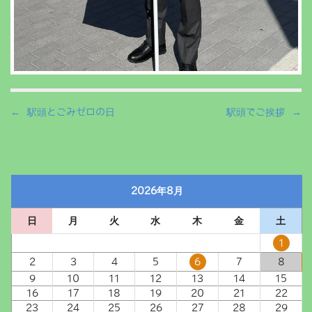
P
← 駅頭とごみゼロの日
駅頭でご挨拶 →
o
s
t
n
2026年8月
a
v
日
月
火
水
木
金
土
i
g
1
a
2
3
4
5
6
7
8
t
9
10
11
12
13
14
15
i
16
17
18
19
20
21
22
23
24
25
26
27
28
29