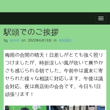
M
S
a
k
i
i
駅頭でのご挨拶
p
n
t
m
by
admin
on
2022年6月13日
in
街頭演説
o
e
c
n
o
梅雨の合間の晴天！日差しがとても強く照り
u
n
つけましたが、時折涼しい風が吹いて爽やか
t
e
さも感じられる朝でした。午前中は週末に寄
n
せられた様々な相談に対応します。午後は議
t
会対応。夜は商店街の会合です。今日も1日
頑張ります！