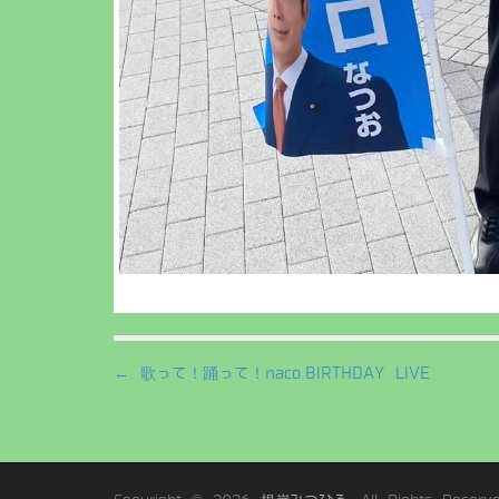
P
← 歌って！踊って！naco.BIRTHDAY LIVE
o
s
t
n