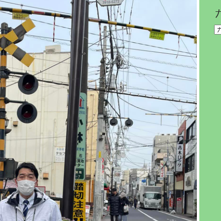
一
覧
カ
レ
ゴ
リ
ー
別
一
覧