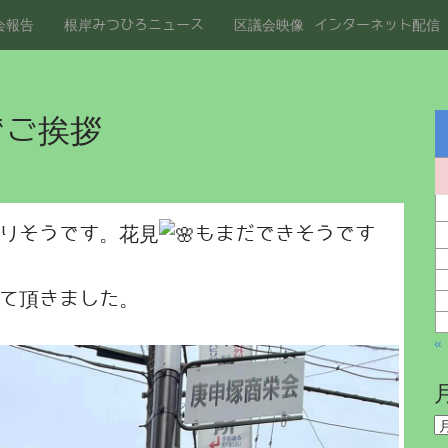
会報告
根岸みつひろニュース
区議会映像 インターネット配信
でご挨拶
りそうです。花見
もまだできそうです
て頂きました。
«
月
別