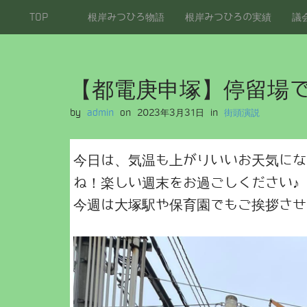
M
S
TOP
根岸みつひろ物語
根岸みつひろの実績
議
a
k
i
i
p
n
t
m
o
【都電庚申塚】停留場
e
c
n
o
by
admin
on
2023年3月31日
in
街頭演説
u
n
t
e
今日は、気温も上がりいいお天気にな
n
ね！楽しい週末をお過ごしください♪
t
今週は大塚駅や保育園でもご挨拶させ