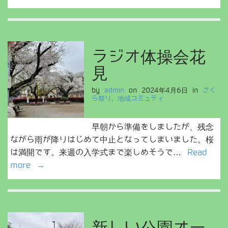
ラジオ体操会花
見
by
admin
on
2024年4月6日
in
さく
ら祭り
,
地域コミュティ
早朝から準備をしましたが、残念
ながら雨が降りはじめて中止となってしまいました。桜
は満開です。来週の入学式まで楽しめそうで…
Read
more →