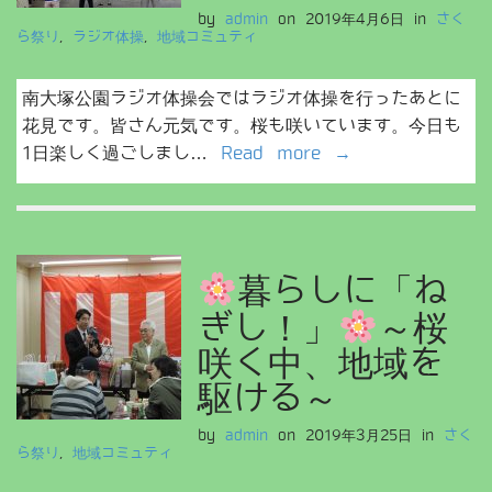
by
admin
on
2019年4月6日
in
さく
ら祭り
,
ラジオ体操
,
地域コミュティ
南大塚公園ラジオ体操会ではラジオ体操を行ったあとに
花見です。皆さん元気です。桜も咲いています。今日も
1日楽しく過ごしまし…
Read more →
暮らしに「ね
ぎし！」
～桜
咲く中、地域を
駆ける～ ​
by
admin
on
2019年3月25日
in
さく
ら祭り
,
地域コミュティ