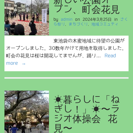
新しい公園オー
プン、町会花見
by
admin
on
2024年3月25日
in
さく
ら祭り
,
まちづくり
,
地域コミュティ
東池袋の木蜜地域に待望の公園が
オープンしました。30数年かけて用地を取得しました。
町会の花見は桜は開花してませんが、踊り…
Read
more →
☀暮らしに「ね
ぎし！」☀〜ラ
ジオ体操会 花
見〜