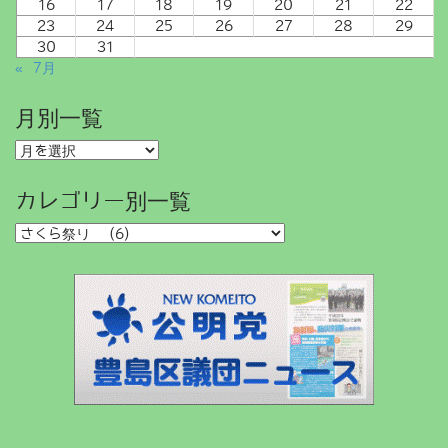
16
17
18
19
20
21
22
23
24
25
26
27
28
29
30
31
« 7月
月別一覧
月
別
一
カレゴリー別一覧
覧
カ
レ
ゴ
リ
ー
別
一
覧