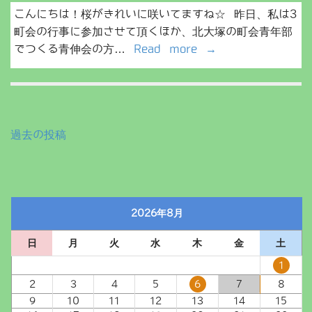
こんにちは！桜がきれいに咲いてますね☆ 昨日、私は3
町会の行事に参加させて頂くほか、北大塚の町会青年部
でつくる青伸会の方…
Read more →
投
過去の投稿
稿
ナ
ビ
2026年8月
ゲ
ー
日
月
火
水
木
金
土
シ
1
ョ
2
3
4
5
6
7
8
ン
9
10
11
12
13
14
15