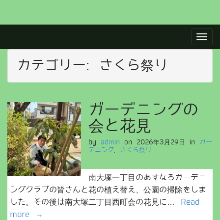
M
S
a
k
i
i
p
カテゴリー:
さくら祭り
n
t
m
o
e
c
n
o
ガーデニングの
u
n
会と花見
t
e
by
admin
on
2026年3月29日
in
ガー
n
デニング
,
さくら祭り
t
南大塚一丁目のあすなろガーデニ
ングクラブの皆さんと花の植え替え、公園の掃除をしま
した。その後は南大塚二丁目西町会の花見に…
Read
more →