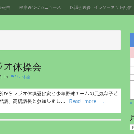
会報告
根岸みつひろニュース
区議会映像 インターネット配信
ジオ体操会
日
in
ラジオ体操
所からラジオ体操愛好家と少年野球チームの元気な子ど
谷都議、高橋議長と参加しまし…
Read more →
«
月
別