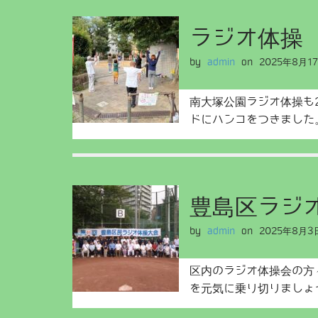
ラジオ体操
by
admin
on
2025年8月1
南大塚公園ラジオ体操も
ドにハンコをつきまし
豊島区ラジ
by
admin
on
2025年8月3
区内のラジオ体操会の方
を元気に乗り切りましょ