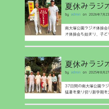
夏休みラジ
by
admin
on
2026年7月2
南大塚公園ラジオ体操会
オ体操会も始まり、子
夏休みラジ
by
admin
on
2025年8月2
37日間の南大塚公園ラ
猛暑を乗り切り新学期