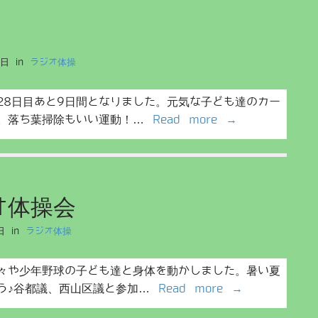
7日
in
ラジオ体操
28日目あと9日間となりました。元気な子ども達のカー
た。落ち葉掃除もいい運動！…
Read more →
オ体操会
日
in
ラジオ体操
々や少年野球の子ども達と身体を動かしました。暑い夏
う♪谷都議、西山区議と参加…
Read more →