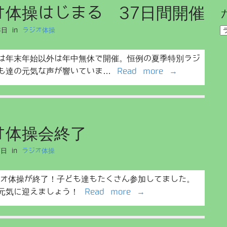
オ体操はじまる 37日間開催
一
覧
カ
3日
in
ラジオ体操
レ
ゴ
は年末年始以外は年中無休で開催。恒例の夏季特別ラジ
リ
ー
ども達の元気な声が響いていま…
Read more →
別
一
覧
オ体操会終了
7日
in
ラジオ体操
ジオ体操が終了！子ども達もたくさん参加してました。
を元気に迎えましょう！
Read more →