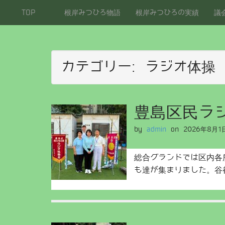
M
S
TOP
根岸みつひろ物語
根岸みつひろの実績
議
a
k
i
i
p
n
t
m
o
e
カテゴリー:
ラジオ体操
c
n
o
u
n
t
豊島区民ラ
e
n
by
admin
on
2026年8月1
t
総合グランドでは区内各
も達が集まりました。