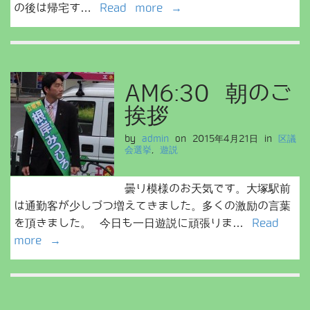
の後は帰宅す…
Read more →
AM6:30 朝のご
挨拶
by
admin
on
2015年4月21日
in
区議
会選挙
,
遊説
曇り模様のお天気です。大塚駅前
は通勤客が少しづつ増えてきました。多くの激励の言葉
を頂きました。 今日も一日遊説に頑張りま…
Read
more →