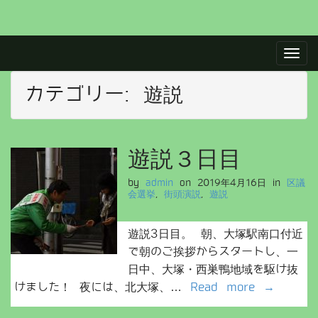
M
S
a
k
i
i
p
カテゴリー:
遊説
n
t
m
o
e
c
n
o
遊説３日目
u
n
t
by
admin
on
2019年4月16日
in
区議
会選挙
,
街頭演説
,
遊説
e
n
t
遊説3日目。 朝、大塚駅南口付近
で朝のご挨拶からスタートし、一
日中、大塚・西巣鴨地域を駆け抜
けました！ 夜には、北大塚、…
Read more →