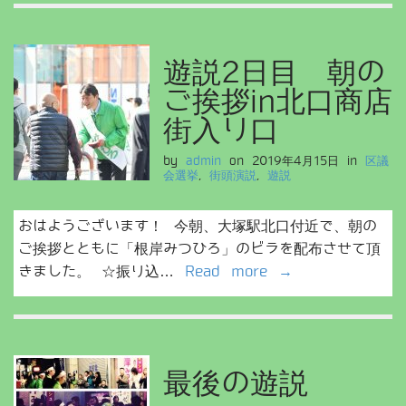
遊説2日目 朝の
ご挨拶in北口商店
街入り口
by
admin
on
2019年4月15日
in
区議
会選挙
,
街頭演説
,
遊説
おはようございます！ 今朝、大塚駅北口付近で、朝の
ご挨拶とともに「根岸みつひろ」のビラを配布させて頂
きました。 ☆振り込…
Read more →
最後の遊説