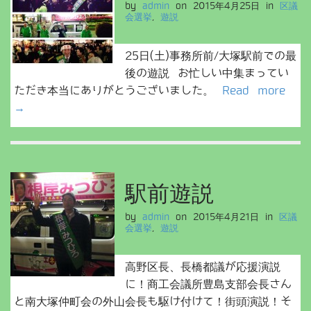
by
admin
on
2015年4月25日
in
区議
会選挙
,
遊説
25日(土)事務所前/大塚駅前での最
後の遊説 お忙しい中集まってい
ただき本当にありがとうございました。
Read more
→
駅前遊説
by
admin
on
2015年4月21日
in
区議
会選挙
,
遊説
高野区長、長橋都議が応援演説
に！商工会議所豊島支部会長さん
と南大塚仲町会の外山会長も駆け付けて！街頭演説！そ