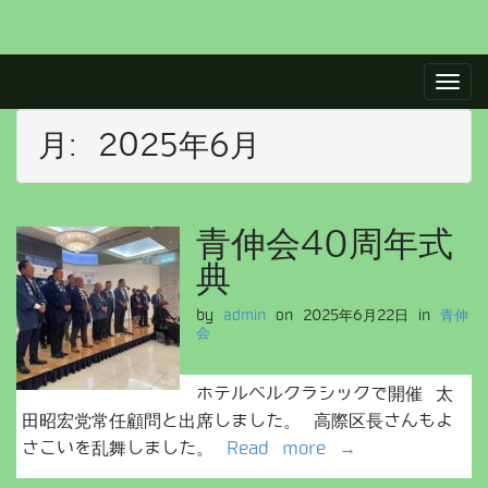
M
S
a
k
i
i
p
月:
2025年6月
n
t
m
o
e
c
n
o
青伸会40周年式
u
n
典
t
e
by
admin
on
2025年6月22日
in
青伸
n
会
t
ホテルベルクラシックで開催 太
田昭宏党常任顧問と出席しました。 高際区長さんもよ
さこいを乱舞しました。
Read more →