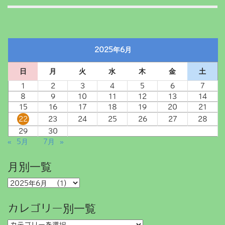
2025年6月
日
月
火
水
木
金
土
1
2
3
4
5
6
7
8
9
10
11
12
13
14
15
16
17
18
19
20
21
22
23
24
25
26
27
28
29
30
« 5月
7月 »
月別一覧
月
別
一
カレゴリー別一覧
覧
カ