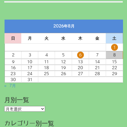
2026年8月
日
月
火
水
木
金
土
1
2
3
4
5
6
7
8
9
10
11
12
13
14
15
16
17
18
19
20
21
22
23
24
25
26
27
28
29
30
31
« 7月
月別一覧
月
別
一
カレゴリー別一覧
覧