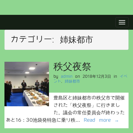
M
S
a
k
i
i
p
カテゴリー:
姉妹都市
n
t
m
o
e
c
n
o
秩父夜祭
u
n
t
by
admin
on
2018年12月3日
in
イベ
ント
,
姉妹都市
e
n
t
豊島区と姉妹都市の秩父市で開催
された「秩父夜祭」に行きまし
た。議会の常任委員会が終わった
あと16：30池袋発特急に乗り秩…
Read more →