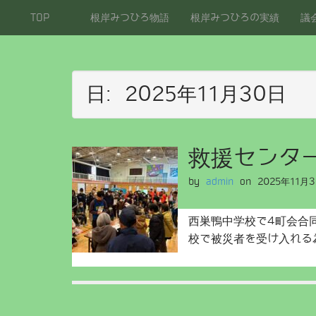
M
S
TOP
根岸みつひろ物語
根岸みつひろの実績
議
a
k
i
i
p
n
t
m
o
e
日:
2025年11月30日
c
n
o
u
n
t
救援センタ
e
n
by
admin
on
2025年11月
t
西巣鴨中学校で4町会合
校で被災者を受け入れ