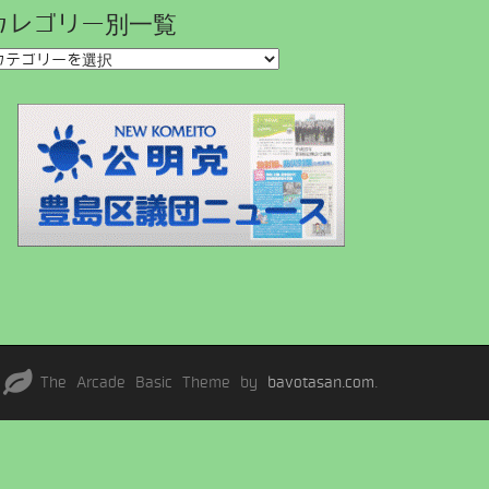
カレゴリー別一覧
The Arcade Basic Theme by
bavotasan.com
.