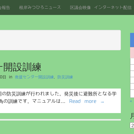
会報告
根岸みつひろニュース
区議会映像 インターネット配信
ー開設訓練
30日
in
救援センター開設訓練
,
防災訓練
同の防災訓練が行われました。発災後に避難所となる学
«
る為の訓練です。マニュアルは…
Read more →
月
別