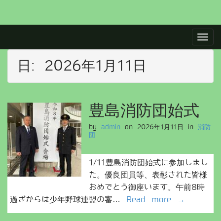
M
S
a
k
i
i
p
日:
2026年1月11日
n
t
m
o
e
c
n
o
豊島消防団始式
u
n
t
by
admin
on
2026年1月11日
in
消防
団
e
n
t
1/11豊島消防団始式に参加しまし
た。優良団員等、表彰された皆様
おめでとう御座います。午前8時
過ぎからは少年野球連盟の審…
Read more →